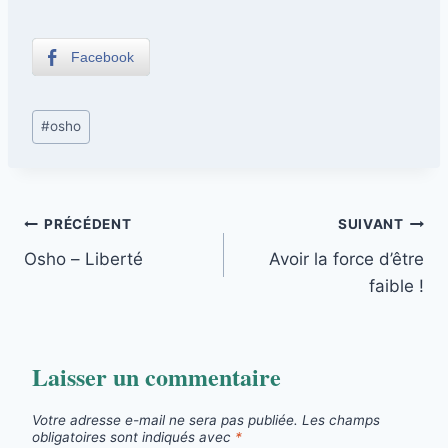
Facebook
Étiquettes
#
osho
de
la
publication :
Navigation
PRÉCÉDENT
SUIVANT
Osho – Liberté
Avoir la force d’être
de
faible !
l’article
Laisser un commentaire
Votre adresse e-mail ne sera pas publiée.
Les champs
obligatoires sont indiqués avec
*