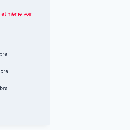
e et même voir
mbre
mbre
mbre