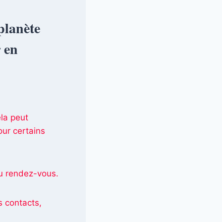
planète
r en
ela peut
our certains
au rendez-vous.
s contacts,