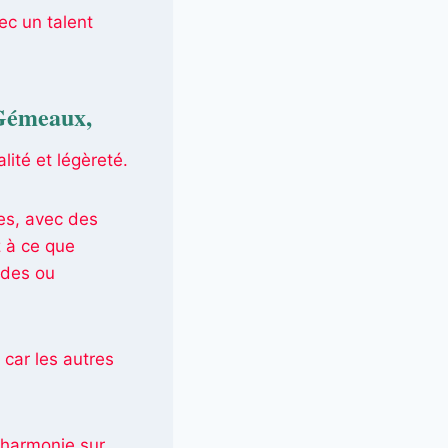
ec un talent
s Gémeaux
,
lité et légèreté.
es, avec des
z à ce que
rdes ou
 car les autres
 harmonie sur