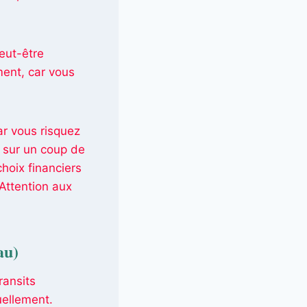
peut-être
ment, car vous
ar vous risquez
t sur un coup de
choix financiers
 Attention aux
au)
ransits
uellement.