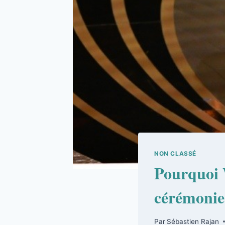
NON CLASSÉ
Pourquoi W
cérémonie
Par
Sébastien Rajan