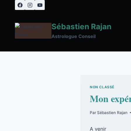
Aller
au
contenu
Sébastien Rajan
Astrologue Conseil
NON CLASSÉ
Mon expé
Par
Sébastien Rajan
A venir