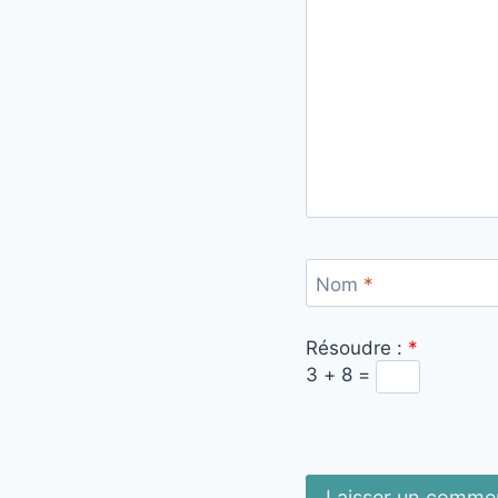
Nom
*
Résoudre :
*
3 + 8 =