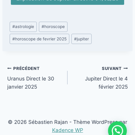
Étiquettes
#
astrologie
#
horoscope
de
#
horoscope de fevrier 2025
#
jupiter
la
publication :
Navigation
PRÉCÉDENT
SUIVANT
Uranus Direct le 30
Jupiter Direct le 4
de
janvier 2025
février 2025
l’article
© 2026 Sébastien Rajan - Thème WordPress par
Kadence WP