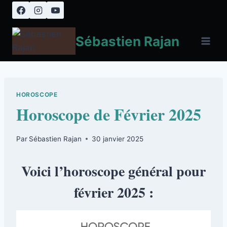
Aller
au
contenu
Sébastien Rajan
HOROSCOPE
Horoscope de Février 2025
Par
Sébastien Rajan
30 janvier 2025
Voici l’horoscope général pour
février 2025 :