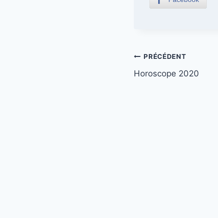
Navigation
PRÉCÉDENT
Horoscope 2020
de
l’article